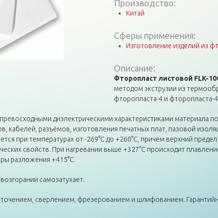
Производство:
Китай
Сферы применения:
Изготовление изделий из ф
Описание:
Фторопласт листовой
FLK
-10
методом экструзии из термооб
фторопласта-4 и фторопласта-4
 превосходными диэлектрическими характеристиками материала по
 кабелей, разъёмов, изготовления печатных плат, пазовой изоляц
ется при температурах от -269°С до +260°С, причём верхний преде
еских свойств. При нагревании выше +327°С происходит плавление
уры разложения +415°С.
 возгорании самозатухает.
очением, сверлением, фрезерованием и шлифованием. Гарантийны