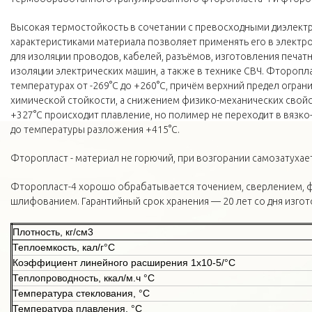
Высокая термостойкость в сочетании с превосходными диэлект
характеристиками материала позволяет применять его в элек
для изоляции проводов, кабелей, разъёмов, изготовления печатн
изоляции электрических машин, а также в технике СВЧ. Фторопла
температурах от -269°С до +260°С, причём верхний предел огран
химической стойкости, а снижением физико-механических свойс
+327°С происходит плавление, но полимер не переходит в вязко
до температуры разложения +415°С.
Фторопласт - материал не горючий, при возгорании самозатухает
Фторопласт-4 хорошо обрабатывается точением, сверлением, 
шлифованием. Гарантийный срок хранения — 20 лет со дня изгот
Плотность, кг/см3
Теплоемкость, кал/г°С
Коэффициент линейного расширения 1х10-5/°С
Теплопроводность, ккал/м.ч °С
Температура стеклования, °С
Температура плавления, °С