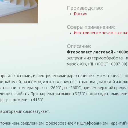
Производство:
Россия
Сферы применения:
Изготовление печатных пла
Описание:
Фторопласт листовой - 1000
экструзии из термообработанн
марок «О», «ПН» (ГОСТ 10007-80)
 превосходными диэлектрическими характеристиками материала по
 кабелей, разъёмов, изготовления печатных плат, пазовой изоляц
ется при температурах от -269°С до +260°С, причём верхний преде
еских свойств. При нагревании выше +327°С происходит плавление
уры разложения +415°С.
 возгорании самозатухает.
очением, сверлением, фрезерованием и шлифованием. Гарантийны