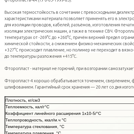
фторопласта-4А (ТУ 6-05-1999-85).
Высокая термостойкость в сочетании с превосходными диэлект
характеристиками материала позволяет применять его в элек
для изоляции проводов, кабелей, разъёмов, изготовления печатн
изоляции электрических машин, а также в технике СВЧ. Фторопла
температурах от -269°С до +260°С, причём верхний предел огран
химической стойкости, а снижением физико-механических свойс
+327°С происходит плавление, но полимер не переходит в вязко
до температуры разложения +415°С.
Фторопласт - материал не горючий, при возгорании самозатухает
Фторопласт-4 хорошо обрабатывается точением, сверлением, 
шлифованием. Гарантийный срок хранения — 20 лет со дня изгот
Плотность, кг/см3
Теплоемкость, кал/г°С
Коэффициент линейного расширения 1х10-5/°С
Теплопроводность, ккал/м.ч °С
Температура стеклования, °С
Температура плавления, °С