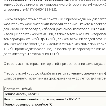
термообработанного гранулированного фторопласта-4 марок «О»
фторопласта-4А (ТУ 6-05-1999-85).
Высокая термостойкость в сочетании с превосходными диэлект
характеристиками материала позволяет применять его в элек
для изоляции проводов, кабелей, разъёмов, изготовления печатн
изоляции электрических машин, а также в технике СВЧ. Фторопла
температурах от -269°С до +260°С, причём верхний предел огран
химической стойкости, а снижением физико-механических свойс
+327°С происходит плавление, но полимер не переходит в вязко
до температуры разложения +415°С.
Фторопласт - материал не горючий, при возгорании самозатухает
Фторопласт-4 хорошо обрабатывается точением, сверлением, 
шлифованием. Гарантийный срок хранения — 20 лет со дня изгот
Плотность, кг/см3
Теплоемкость, кал/г°С
Коэффициент линейного расширения 1х10-5/°С
Теплопроводность, ккал/м.ч °С