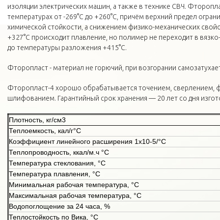
изоляции электрических машин, а также в технике СВЧ. Фторопла
температурах от -269°С до +260°С, причём верхний предел огран
химической стойкости, а снижением физико-механических свойс
+327°С происходит плавление, но полимер не переходит в вязко
до температуры разложения +415°С.
Фторопласт - материал не горючий, при возгорании самозатухает
Фторопласт-4 хорошо обрабатывается точением, сверлением, 
шлифованием. Гарантийный срок хранения — 20 лет со дня изгот
Плотность, кг/см3
Теплоемкость, кал/г°С
Коэффициент линейного расширения 1х10-5/°С
Теплопроводность, ккал/м.ч °С
Температура стеклования, °С
Температура плавления, °С
Минимальная рабочая температура, °С
Максимальная рабочая температура, °С
Водопоглощение за 24 часа, %
Теплостойкость по Вика, °С