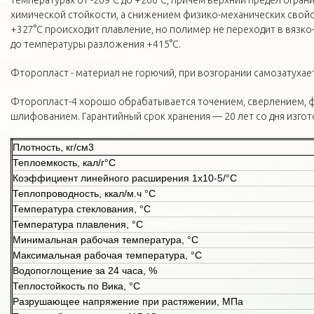
температурах от -269°С до +260°С, причём верхний предел огран
химической стойкости, а снижением физико-механических свойс
+327°С происходит плавление, но полимер не переходит в вязко
до температуры разложения +415°С.
Фторопласт - материал не горючий, при возгорании самозатухает
Фторопласт-4 хорошо обрабатывается точением, сверлением, 
шлифованием. Гарантийный срок хранения — 20 лет со дня изгот
Плотность, кг/см3
Теплоемкость, кал/г°С
Коэффициент линейного расширения 1х10-5/°С
Теплопроводность, ккал/м.ч °С
Температура стеклования, °С
Температура плавления, °С
Минимальная рабочая температура, °С
Максимальная рабочая температура, °С
Водопоглощение за 24 часа, %
Теплостойкость по Вика, °С
Разрушающее напряжение при растяжении, МПа