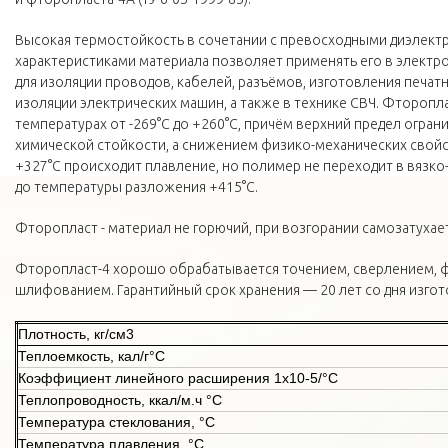
Высокая термостойкость в сочетании с превосходными диэлект
характеристиками материала позволяет применять его в элек
для изоляции проводов, кабелей, разъёмов, изготовления печатн
изоляции электрических машин, а также в технике СВЧ. Фторопла
температурах от -269°С до +260°С, причём верхний предел огран
химической стойкости, а снижением физико-механических свойс
+327°С происходит плавление, но полимер не переходит в вязко
до температуры разложения +415°С.
Фторопласт - материал не горючий, при возгорании самозатухает
Фторопласт-4 хорошо обрабатывается точением, сверлением, 
шлифованием. Гарантийный срок хранения — 20 лет со дня изгот
Плотность, кг/см3
Теплоемкость, кал/г°С
Коэффициент линейного расширения 1х10-5/°С
Теплопроводность, ккал/м.ч °С
Температура стеклования, °С
Температура плавления, °С