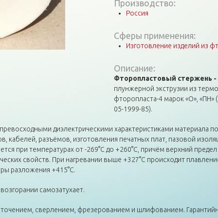
Производство:
Россия
Сферы применения:
Изготовление изделий из ф
Описание:
Фторопластовый стержень -
плунжерной экструзии из терм
фторопласта-4 марок «О», «ПН» (
05-1999-85).
 превосходными диэлектрическими характеристиками материала по
 кабелей, разъёмов, изготовления печатных плат, пазовой изоляц
ется при температурах от -269°С до +260°С, причём верхний преде
еских свойств. При нагревании выше +327°С происходит плавление
уры разложения +415°С.
 возгорании самозатухает.
очением, сверлением, фрезерованием и шлифованием. Гарантийны