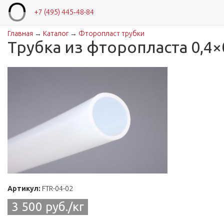
+7 (495) 445‑48-84
Главная
→
Каталог
→
Фторопласт трубки
Вы здесь
Трубка из фторопласта 0,4×
Артикул:
FTR-04-02
3 500 руб./кг