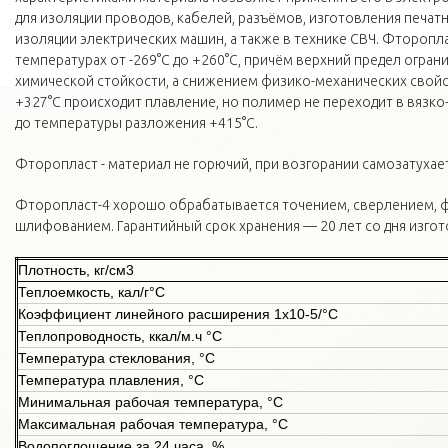
для изоляции проводов, кабелей, разъёмов, изготовления печатн
изоляции электрических машин, а также в технике СВЧ. Фторопла
температурах от -269°С до +260°С, причём верхний предел огран
химической стойкости, а снижением физико-механических свойс
+327°С происходит плавление, но полимер не переходит в вязко
до температуры разложения +415°С.
Фторопласт - материал не горючий, при возгорании самозатухает
Фторопласт-4 хорошо обрабатывается точением, сверлением, 
шлифованием. Гарантийный срок хранения — 20 лет со дня изгот
Плотность, кг/см3
Теплоемкость, кал/г°С
Коэффициент линейного расширения 1х10-5/°С
Теплопроводность, ккал/м.ч °С
Температура стеклования, °С
Температура плавления, °С
Минимальная рабочая температура, °С
Максимальная рабочая температура, °С
Водопоглощение за 24 часа, %