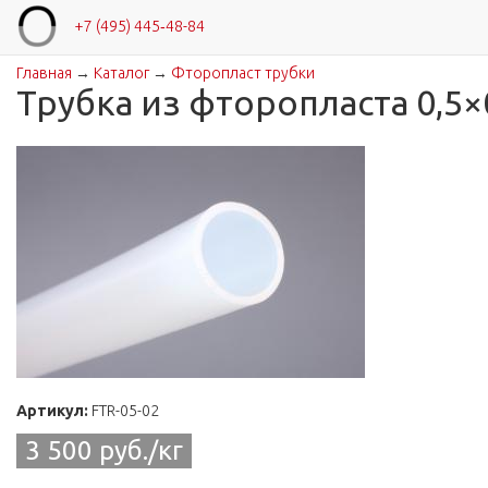
+7 (495) 445‑48-84
Главная
→
Каталог
→
Фторопласт трубки
Вы здесь
Трубка из фторопласта 0,5×
Артикул:
FTR-05-02
3 500 руб./кг