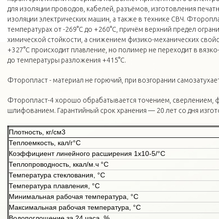
для изоляции проводов, кабелей, разъёмов, изготовления печатн
изоляции электрических машин, а также в технике СВЧ. Фторопла
температурах от -269°С до +260°С, причём верхний предел огран
химической стойкости, а снижением физико-механических свойс
+327°С происходит плавление, но полимер не переходит в вязко
до температуры разложения +415°С.
Фторопласт - материал не горючий, при возгорании самозатухает
Фторопласт-4 хорошо обрабатывается точением, сверлением, 
шлифованием. Гарантийный срок хранения — 20 лет со дня изгот
Плотность, кг/см3
Теплоемкость, кал/г°С
Коэффициент линейного расширения 1х10-5/°С
Теплопроводность, ккал/м.ч °С
Температура стеклования, °С
Температура плавления, °С
Минимальная рабочая температура, °С
Максимальная рабочая температура, °С
Водопоглощение за 24 часа, %