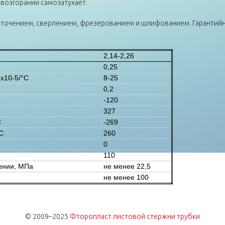
 возгорании самозатухает.
очением, сверлением, фрезерованием и шлифованием. Гарантийны
2,14-2,26
0,25
х10-5/°С
8-25
0,2
-120
327
С
-269
С
260
0
110
ении, МПа
не менее 22,5
не менее 100
© 2009–2025
Фторопласт листовой стержни трубки