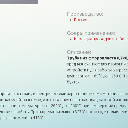
Производство:
Россия
Сферы применения:
Изоляция проводов и кабел
Описание:
Трубка из фторопласта 0,7×0
предназначенное для изоляции 
устройств и для работы в агрес
диапазон от -169°С до +250°С. 
бухтах.
 превосходными диэлектрическими характеристиками материала по
 кабелей, разъёмов, изготовления печатных плат, пазовой изоляц
ется при температурах от -269°С до +260°С, причём верхний преде
еских свойств. При нагревании выше +327°С происходит плавление
уры разложения +415°С.