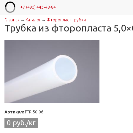
+7 (495) 445‑48-84
Главная
→
Каталог
→
Фторопласт трубки
Вы здесь
Трубка из фторопласта 5,0×
Артикул:
FTR-50-06
0 руб./кг