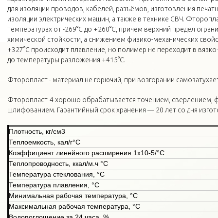
для изоляции проводов, кабелей, разъёмов, изготовления печатн
изоляции электрических машин, а также в технике СВЧ. Фторопла
температурах от -269°С до +260°С, причём верхний предел огран
химической стойкости, а снижением физико-механических свойс
+327°С происходит плавление, но полимер не переходит в вязко
до температуры разложения +415°С.
Фторопласт - материал не горючий, при возгорании самозатухает
Фторопласт-4 хорошо обрабатывается точением, сверлением, 
шлифованием. Гарантийный срок хранения — 20 лет со дня изгот
Плотность, кг/см3
Теплоемкость, кал/г°С
Коэффициент линейного расширения 1х10-5/°С
Теплопроводность, ккал/м.ч °С
Температура стеклования, °С
Температура плавления, °С
Минимальная рабочая температура, °С
Максимальная рабочая температура, °С
Водопоглощение за 24 часа, %